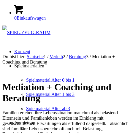
0
Einkaufswagen
Konzept
Du bist hier:
Startseite
1
/
Verleih
2
/
Beratung
3
/
Mediation +
Coaching und Beratung
Spielmaterialien
Spielmaterial Alter 0 bis 1
Mediation + Coaching und
Spielmaterial Alter 1 bis 3
Beratung
Spielmaterial Alter ab 3
Familien erleben ihre Lebenssituation manchmal als belastend.
Elternsein und Familienleben werden im Einklang mit
Anmietung
gesellschaftlichen Erwartungen als erfüllend dargestellt. Tatsächlich
sind familiäre Lebensbereiche oft auch mit Belastung,