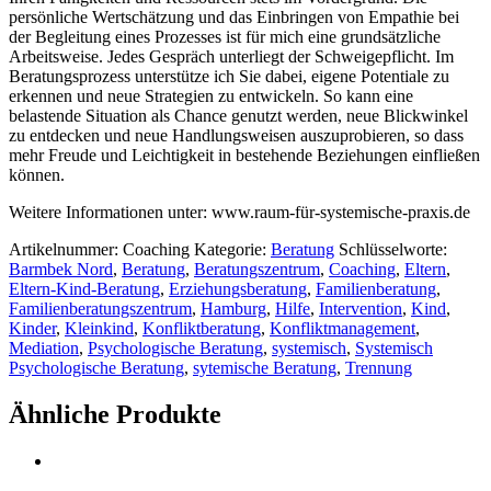
persönliche Wertschätzung und das Einbringen von Empathie bei
der Begleitung eines Prozesses ist für mich eine grundsätzliche
Arbeitsweise. Jedes Gespräch unterliegt der Schweigepflicht. Im
Beratungsprozess unterstütze ich Sie dabei, eigene Potentiale zu
erkennen und neue Strategien zu entwickeln. So kann eine
belastende Situation als Chance genutzt werden, neue Blickwinkel
zu entdecken und neue Handlungsweisen auszuprobieren, so dass
mehr Freude und Leichtigkeit in bestehende Beziehungen einfließen
können.
Weitere Informationen unter: www.raum-für-systemische-praxis.de
Artikelnummer:
Coaching
Kategorie:
Beratung
Schlüsselworte:
Barmbek Nord
,
Beratung
,
Beratungszentrum
,
Coaching
,
Eltern
,
Eltern-Kind-Beratung
,
Erziehungsberatung
,
Familienberatung
,
Familienberatungszentrum
,
Hamburg
,
Hilfe
,
Intervention
,
Kind
,
Kinder
,
Kleinkind
,
Konfliktberatung
,
Konfliktmanagement
,
Mediation
,
Psychologische Beratung
,
systemisch
,
Systemisch
Psychologische Beratung
,
sytemische Beratung
,
Trennung
Ähnliche Produkte