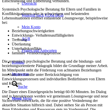
Einschränkung und Entbehrung verbunden.
Übersicht
Systemisch Psychologische Beratung für Eltern und Familien in
Konfliktsituationen oder in schwierigen und belastenden
Widerruf nach §356a BGB
Lebenssituationen eröffnet entlastende Lösungswege, beispielsweise
bei:
Mein Konto
Beziehungsschwierigkeiten
Entwicklungs- Verhaltensauffälligkeiten
AGB
Trennung
Überlastung
Unterhaltskonflikte
Fragen und Antworten
familiäre Veränderungsprozesse
Die systemisch psychologische Beratung und die bindungs- und
Kontakt
beziehungsorientierte Pädagogik bildet die Grundlage meiner Arbeit.
Im Mittelpunkt steht die Förderung von achtsamen Beziehungen
Impressum
innerhalb der Familie unter Berücksichtigung von
Entwicklungsprozessen und individuellen Bedürfnissen von Eltern
und Kindern.
Suche
Die Dauer eines Einzelgesprächs beträgt 60-90 Minuten. Im Dialog
und in Interaktionen werden wir gemeinsam Lösungswege und neue
Menü
Menü
Sichtweisen entwickeln, die für eine positive Veränderung der
aktuellen Situation hilfreich sind. Dabei stehen Sie als Person mit
Ihren Fähigkeiten und Ressourcen stets im Vordergrund. Die