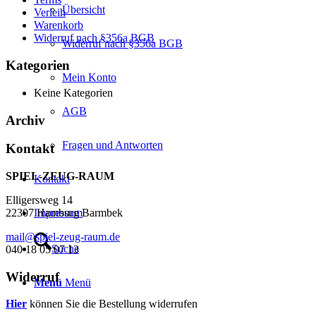
Übersicht
Verleih
Warenkorb
Widerruf nach §356a BGB
Widerruf nach §356a BGB
Kategorien
Mein Konto
Keine Kategorien
AGB
Archiv
Fragen und Antworten
Kontakt
SPIEL-ZEUG-RAUM
Kontakt
Elligersweg 14
Impressum
22307 Hamburg Barmbek
mail@spiel-zeug-raum.de
Suche
040 18 05 07 13
Widerruf
Menü
Menü
Hier
können Sie die Bestellung widerrufen