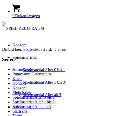
0
Einkaufswagen
Konzept
Du bist hier:
Startseite
1
/
2
/
sk_1_main
Spielmaterialien
Seiten
Anmietung
Spielmaterial Alter 0 bis 1
Impressum Datenschutz
Kasse
Spielmaterial Alter 1 bis 3
Kontakt
Konzept
Mein Konto
Spielmaterial Alter ab 3
Spielmaterial Alter 0 bis 1
Spielmaterial Alter 1 bis 3
Spielmaterial Alter ab 3
Anmietung
Startseite
Terms