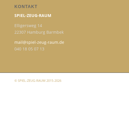
KONTAKT
SPIEL-ZEUG-RAUM
Elligersweg 14
22307 Hamburg Barmbek
mail@spiel-zeug-raum.de
040 18 05 07 13
© SPIEL-ZEUG-RAUM 2015-2026