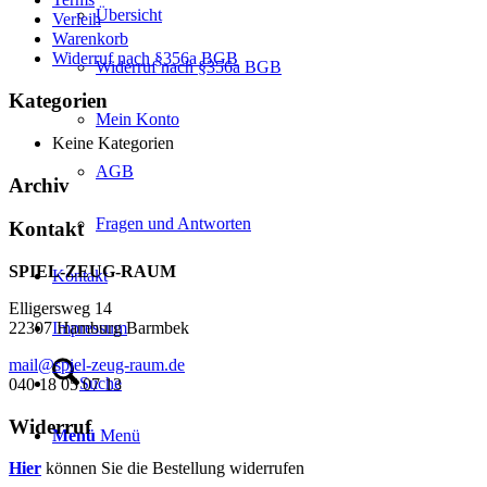
Übersicht
Verleih
Warenkorb
Widerruf nach §356a BGB
Widerruf nach §356a BGB
Kategorien
Mein Konto
Keine Kategorien
AGB
Archiv
Fragen und Antworten
Kontakt
SPIEL-ZEUG-RAUM
Kontakt
Elligersweg 14
Impressum
22307 Hamburg Barmbek
mail@spiel-zeug-raum.de
Suche
040 18 05 07 13
Widerruf
Menü
Menü
Hier
können Sie die Bestellung widerrufen