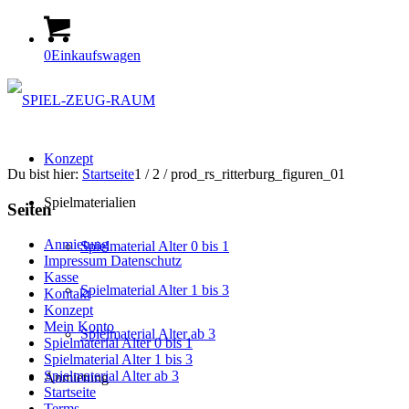
0
Einkaufswagen
Konzept
Du bist hier:
Startseite
1
/
2
/
prod_rs_ritterburg_figuren_01
Spielmaterialien
Seiten
Anmietung
Spielmaterial Alter 0 bis 1
Impressum Datenschutz
Kasse
Spielmaterial Alter 1 bis 3
Kontakt
Konzept
Mein Konto
Spielmaterial Alter ab 3
Spielmaterial Alter 0 bis 1
Spielmaterial Alter 1 bis 3
Spielmaterial Alter ab 3
Anmietung
Startseite
Terms