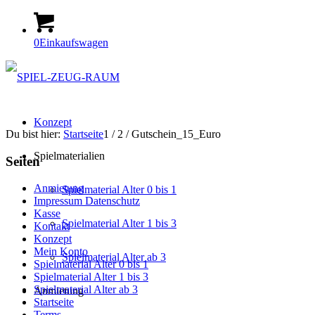
0
Einkaufswagen
Konzept
Du bist hier:
Startseite
1
/
2
/
Gutschein_15_Euro
Spielmaterialien
Seiten
Anmietung
Spielmaterial Alter 0 bis 1
Impressum Datenschutz
Kasse
Spielmaterial Alter 1 bis 3
Kontakt
Konzept
Mein Konto
Spielmaterial Alter ab 3
Spielmaterial Alter 0 bis 1
Spielmaterial Alter 1 bis 3
Spielmaterial Alter ab 3
Anmietung
Startseite
Terms