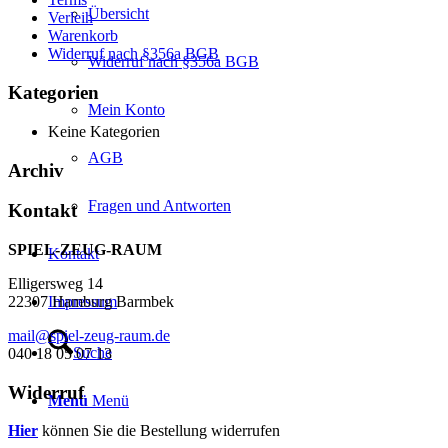
Übersicht
Verleih
Warenkorb
Widerruf nach §356a BGB
Widerruf nach §356a BGB
Kategorien
Mein Konto
Keine Kategorien
AGB
Archiv
Fragen und Antworten
Kontakt
SPIEL-ZEUG-RAUM
Kontakt
Elligersweg 14
Impressum
22307 Hamburg Barmbek
mail@spiel-zeug-raum.de
Suche
040 18 05 07 13
Widerruf
Menü
Menü
Hier
können Sie die Bestellung widerrufen