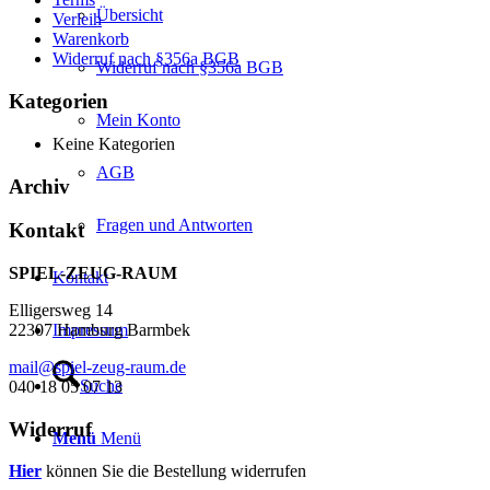
Übersicht
Verleih
Warenkorb
Widerruf nach §356a BGB
Widerruf nach §356a BGB
Kategorien
Mein Konto
Keine Kategorien
AGB
Archiv
Fragen und Antworten
Kontakt
SPIEL-ZEUG-RAUM
Kontakt
Elligersweg 14
Impressum
22307 Hamburg Barmbek
mail@spiel-zeug-raum.de
Suche
040 18 05 07 13
Widerruf
Menü
Menü
Hier
können Sie die Bestellung widerrufen