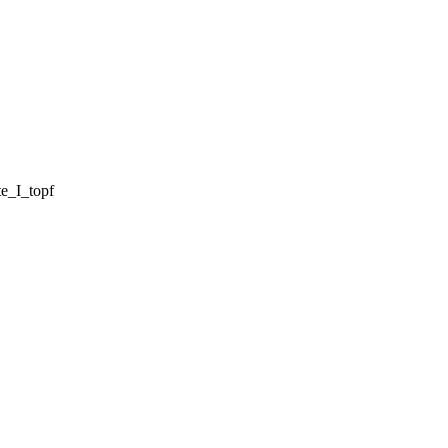
te_I_topf