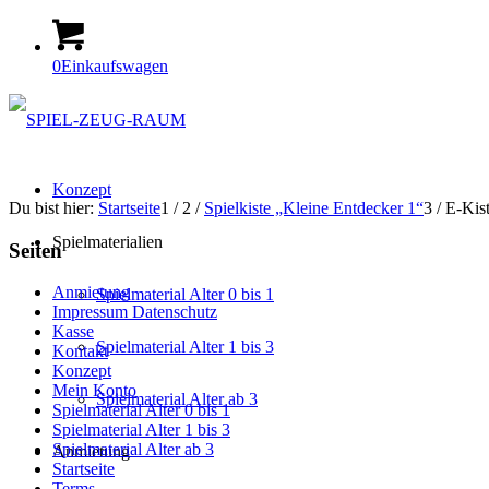
0
Einkaufswagen
Konzept
Du bist hier:
Startseite
1
/
2
/
Spielkiste „Kleine Entdecker 1“
3
/
E-Kis
Spielmaterialien
Seiten
Anmietung
Spielmaterial Alter 0 bis 1
Impressum Datenschutz
Kasse
Spielmaterial Alter 1 bis 3
Kontakt
Konzept
Mein Konto
Spielmaterial Alter ab 3
Spielmaterial Alter 0 bis 1
Spielmaterial Alter 1 bis 3
Spielmaterial Alter ab 3
Anmietung
Startseite
Terms