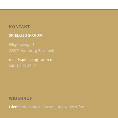
KONTAKT
SPIEL-ZEUG-RAUM
Elligersweg 14
22307 Hamburg Barmbek
mail@spiel-zeug-raum.de
040 18 05 07 13
WIDERRUF
Hier
können Sie die Bestellung widerrufen