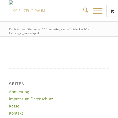
Du bist hier:
Startseite
/
/
Spielkiste „Kleine Entdecker 6“
/
E-Kiste_VI_Faedelspiel
SEITEN
Anmietung
Impressum Datenschutz
Kasse
Kontakt