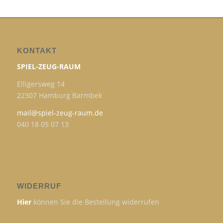
KONTAKT
SPIEL-ZEUG-RAUM
Elligersweg 14
22307 Hamburg Barmbek
mail@spiel-zeug-raum.de
040 18 05 07 13
WIDERRUF
Hier
können Sie die Bestellung widerrufen