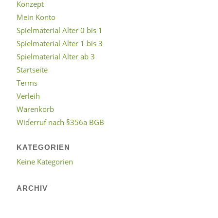
Konzept
Mein Konto
Spielmaterial Alter 0 bis 1
Spielmaterial Alter 1 bis 3
Spielmaterial Alter ab 3
Startseite
Terms
Verleih
Warenkorb
Widerruf nach §356a BGB
KATEGORIEN
Keine Kategorien
ARCHIV