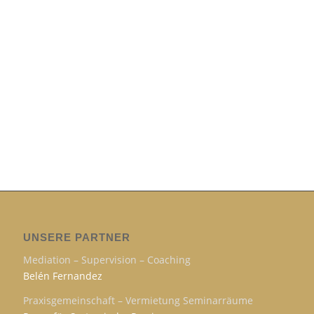
UNSERE PARTNER
Mediation – Supervision – Coaching
Belén Fernandez
Praxisgemeinschaft – Vermietung Seminarräume