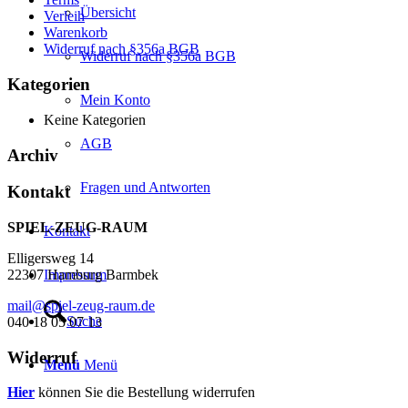
Übersicht
Verleih
Warenkorb
Widerruf nach §356a BGB
Widerruf nach §356a BGB
Kategorien
Mein Konto
Keine Kategorien
AGB
Archiv
Fragen und Antworten
Kontakt
SPIEL-ZEUG-RAUM
Kontakt
Elligersweg 14
Impressum
22307 Hamburg Barmbek
mail@spiel-zeug-raum.de
Suche
040 18 05 07 13
Widerruf
Menü
Menü
Hier
können Sie die Bestellung widerrufen