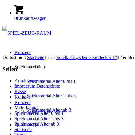
0
Einkaufswagen
Konzept
Du bist hier:
Startseite
1
/
2
/
Spielkiste „Kleine Entdecker 1“
3
/
entde
Spielmaterialien
Seiten
Anmietung
Spielmaterial Alter 0 bis 1
Impressum Datenschutz
Kasse
Spielmaterial Alter 1 bis 3
Kontakt
Konzept
Mein Konto
Spielmaterial Alter ab 3
Spielmaterial Alter 0 bis 1
Spielmaterial Alter 1 bis 3
Spielmaterial Alter ab 3
Anmietung
Startseite
Terms