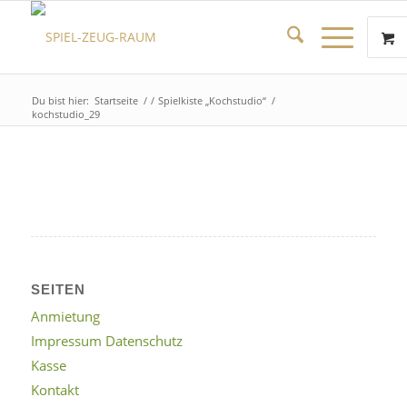
Du bist hier:
Startseite
/
/
Spielkiste „Kochstudio“
/
kochstudio_29
SEITEN
Anmietung
Impressum Datenschutz
Kasse
Kontakt