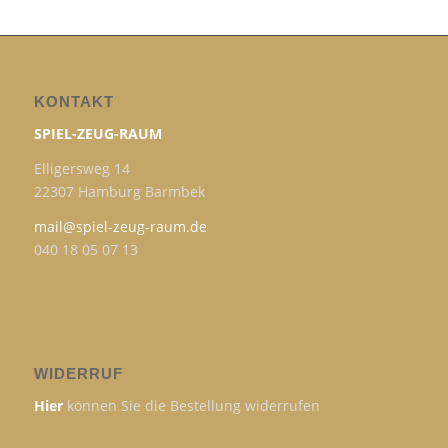
KONTAKT
SPIEL-ZEUG-RAUM
Elligersweg 14
22307 Hamburg Barmbek
mail@spiel-zeug-raum.de
040 18 05 07 13
WIDERRUF
Hier
können Sie die Bestellung widerrufen