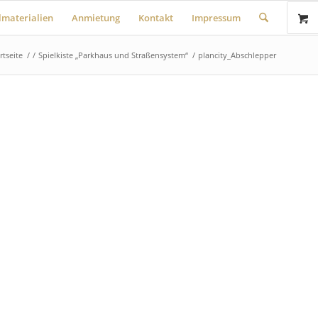
lmaterialien
Anmietung
Kontakt
Impressum
rtseite
/
/
Spielkiste „Parkhaus und Straßensystem“
/
plancity_Abschlepper