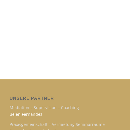
UNSERE PARTNER
Mediation – Supervision – Coaching
Belén Fernandez
Praxisgemeinschaft – Vermietung Seminarräume