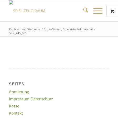
Du bist hier:
Startseite
/
/
Juju-Samen, Spielkiste Füllmaterial
/
SPR_445_061
SEITEN
Anmietung
Impressum Datenschutz
Kasse
Kontakt