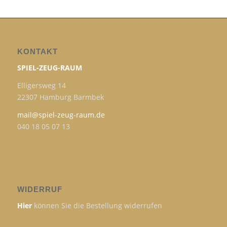
KONTAKT
SPIEL-ZEUG-RAUM
Elligersweg 14
22307 Hamburg Barmbek
mail@spiel-zeug-raum.de
040 18 05 07 13
WIDERRUF
Hier
können Sie die Bestellung widerrufen