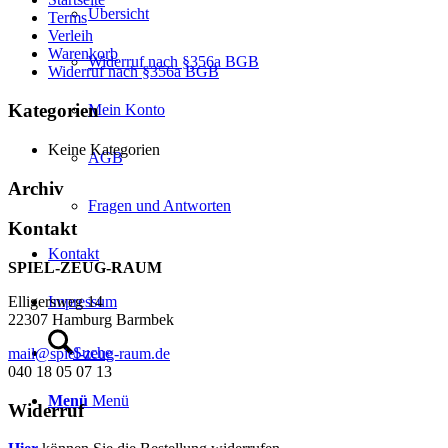
Übersicht
Terms
Verleih
Warenkorb
Widerruf nach §356a BGB
Widerruf nach §356a BGB
Kategorien
Mein Konto
Keine Kategorien
AGB
Archiv
Fragen und Antworten
Kontakt
Kontakt
SPIEL-ZEUG-RAUM
Impressum
Elligersweg 14
22307 Hamburg Barmbek
Suche
mail@spiel-zeug-raum.de
040 18 05 07 13
Menü
Menü
Widerruf