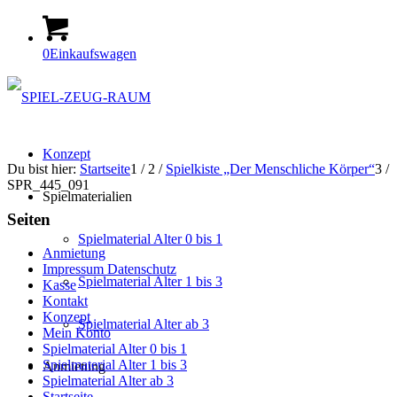
0
Einkaufswagen
Konzept
Du bist hier:
Startseite
1
/
2
/
Spielkiste „Der Menschliche Körper“
3
/
SPR_445_091
Spielmaterialien
Seiten
Spielmaterial Alter 0 bis 1
Anmietung
Impressum Datenschutz
Spielmaterial Alter 1 bis 3
Kasse
Kontakt
Konzept
Spielmaterial Alter ab 3
Mein Konto
Spielmaterial Alter 0 bis 1
Spielmaterial Alter 1 bis 3
Anmietung
Spielmaterial Alter ab 3
Startseite