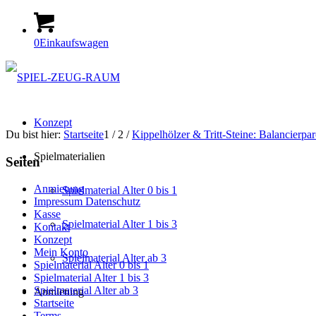
0
Einkaufswagen
Konzept
Du bist hier:
Startseite
1
/
2
/
Kippelhölzer & Tritt-Steine: Balancierpa
Spielmaterialien
Seiten
Anmietung
Spielmaterial Alter 0 bis 1
Impressum Datenschutz
Kasse
Spielmaterial Alter 1 bis 3
Kontakt
Konzept
Mein Konto
Spielmaterial Alter ab 3
Spielmaterial Alter 0 bis 1
Spielmaterial Alter 1 bis 3
Spielmaterial Alter ab 3
Anmietung
Startseite
Terms