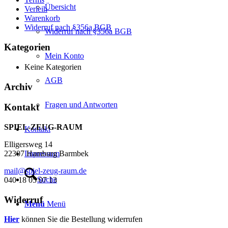
Übersicht
Verleih
Warenkorb
Widerruf nach §356a BGB
Widerruf nach §356a BGB
Kategorien
Mein Konto
Keine Kategorien
AGB
Archiv
Fragen und Antworten
Kontakt
SPIEL-ZEUG-RAUM
Kontakt
Elligersweg 14
Impressum
22307 Hamburg Barmbek
mail@spiel-zeug-raum.de
Suche
040 18 05 07 13
Widerruf
Menü
Menü
Hier
können Sie die Bestellung widerrufen