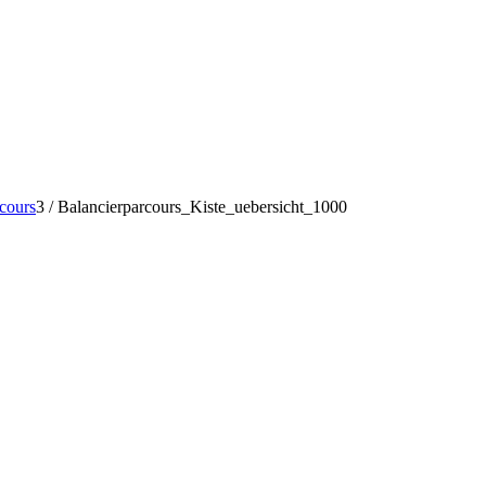
rcours
3
/
Balancierparcours_Kiste_uebersicht_1000